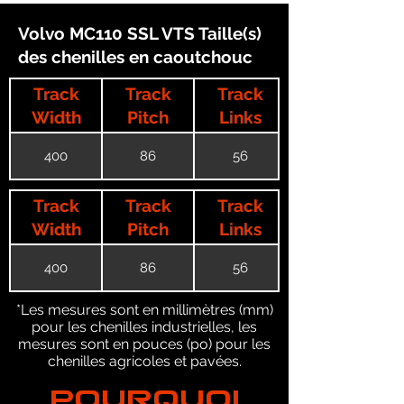
Volvo MC110 SSL VTS Taille(s)
des chenilles en caoutchouc
Track
Track
Track
Width
Pitch
Links
400
86
56
Track
Track
Track
Width
Pitch
Links
400
86
56
*Les mesures sont en millimètres (mm)
pour les chenilles industrielles, les
mesures sont en pouces (po) pour les
chenilles agricoles et pavées.
POURQUOI