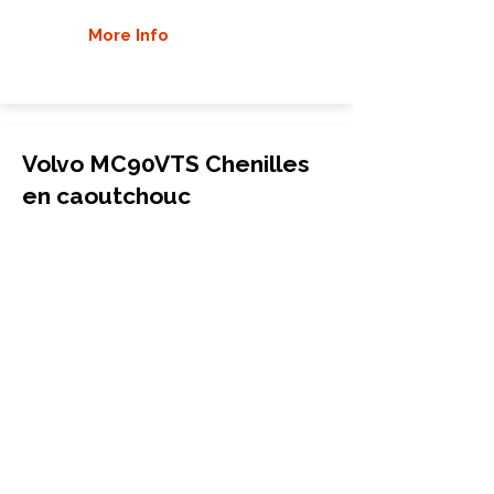
More Info
Volvo MC90VTS Chenilles
en caoutchouc
Chargeuse compacte sur chenilles
450x86x56
Volvo
MC90VTS
More Info
Volvo MC70VTS Chenilles