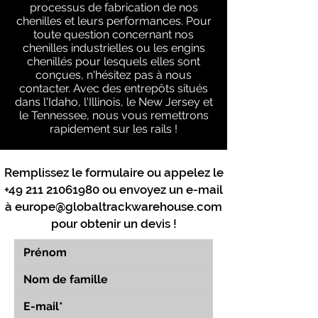
processus de fabrication de nos
chenilles et leurs performances. Pour
toute question concernant nos
chenilles industrielles ou les engins
chenillés pour lesquels elles sont
conçues, n'hésitez pas à nous
contacter. Avec des entrepôts situés
dans l'Idaho, l'Illinois, le New Jersey et
le Tennessee, nous vous remettrons
rapidement sur les rails !
Remplissez le formulaire ou appelez le
+49 211 21061980
ou envoyez un e-mail
à
europe@globaltrackwarehouse.com
pour obtenir un devis !