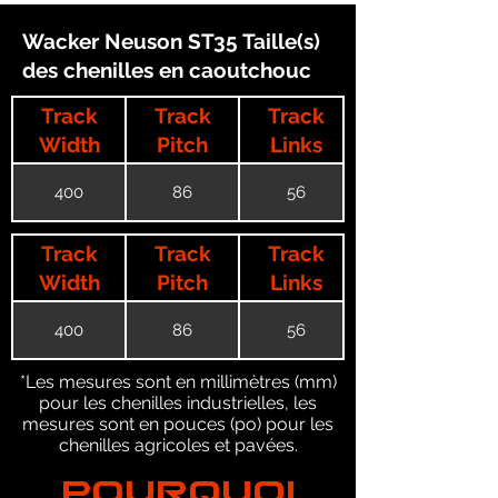
Wacker Neuson ST35 Taille(s)
des chenilles en caoutchouc
Track
Track
Track
Width
Pitch
Links
400
86
56
Track
Track
Track
Width
Pitch
Links
400
86
56
*Les mesures sont en millimètres (mm)
pour les chenilles industrielles, les
mesures sont en pouces (po) pour les
chenilles agricoles et pavées.
POURQUOI