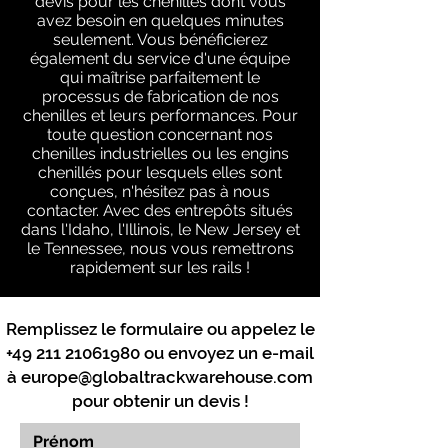
devis pour les chenilles dont vous
avez besoin en quelques minutes
seulement. Vous bénéficierez
également du service d'une équipe
qui maîtrise parfaitement le
processus de fabrication de nos
chenilles et leurs performances. Pour
toute question concernant nos
chenilles industrielles ou les engins
chenillés pour lesquels elles sont
conçues, n'hésitez pas à nous
contacter. Avec des entrepôts situés
dans l'Idaho, l'Illinois, le New Jersey et
le Tennessee, nous vous remettrons
rapidement sur les rails !
Remplissez le formulaire ou appelez le
+49 211 21061980
ou envoyez un e-mail
à
europe@globaltrackwarehouse.com
pour obtenir un devis !