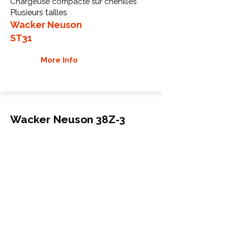
Chargeuse compacte sur chenilles
Plusieurs tailles
Wacker Neuson
ST31
More Info
Wacker Neuson 38Z-3
Chenilles en caoutchouc
Mini-pelle
300x52.5Wx84
Wacker Neuson
38Z-3
More Info