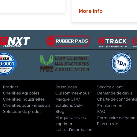
More Info
Produits
Ressources
Service client
Chenilles Agricoles
Qui sommes-nous?
Demande de devis
Chenilles Industrielles
Marque GTW
Charte de confidentia
Chenilles pour Finisseurs
Solutions OEM
Emplacement
Sélecteur de produit
Blog
FAQ
Marques servies
Formulaire de garant
Imprimer
Plan du site
Lettre d'information