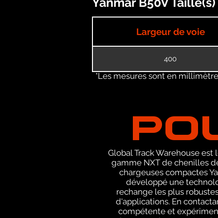
Yanmar B50V Taille(s)
Largeur de voie
400
*Les mesures sont en millimètres
PO
Global Track Warehouse est le
gamme NXT de chenilles de r
chargeuses compactes Yanm
développé une technolog
rechange les plus robustes
d'applications. En contact
compétente et expérimenté