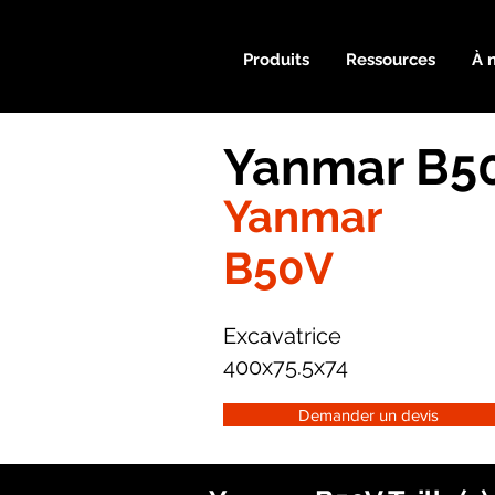
Produits
Ressources
À 
Yanmar B50
Yanmar
B50V
Excavatrice
400x75.5x74
Demander un devis