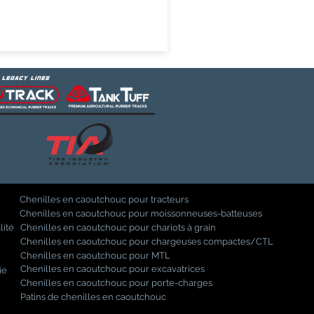
Chenilles en caoutchouc pour tracteurs
Chenilles en caoutchouc pour moissonneuses-batteuses
lité
Chenilles en caoutchouc pour chariots à grain
Chenilles en caoutchouc pour chargeuses compactes/CTL
Chenilles en caoutchouc pour MTL
Chenilles en caoutchouc pour excavatrices
ie
Chenilles en caoutchouc pour porte-charges
Patins de chenilles en caoutchouc