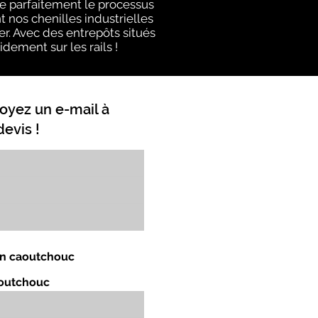
e parfaitement le processus
 nos chenilles industrielles
er. Avec des entrepôts situés
idement sur les rails !
oyez un e-mail à
evis !
 en caoutchouc
aoutchouc