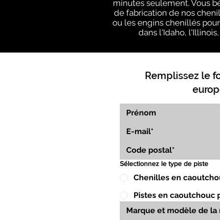
minutes seulement. Vous bé
de fabrication de nos cheni
ou les engins chenillés pour
dans l'Idaho, l'Illino
Remplissez le f
europ
Sélectionnez le type de piste
Chenilles en caoutcho
Pistes en caoutchouc 