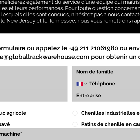
néficierez également du service d'une équipe qui maîtris
lles et leurs performances. Pour toute question concernant
 lesquels elles sont conçues, n'hésitez pas à nous contact
is, le New Jersey et le Tennessee, nous vous remettrons rap
ormulaire ou appelez le +49 211 21061980 ou env
e@globaltrackwarehouse.com
pour obtenir un d
uc agricole
Chenilles industrielles
pavé
Patins de chenille en c