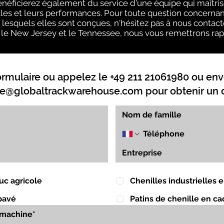
néficierez également du service d'une équipe qui maîtris
lles et leurs performances. Pour toute question concernant
 lesquels elles sont conçues, n'hésitez pas à nous contact
is, le New Jersey et le Tennessee, nous vous remettrons rap
ormulaire ou appelez le +49 211 21061980 ou env
e@globaltrackwarehouse.com
pour obtenir un d
uc agricole
Chenilles industrielles
pavé
Patins de chenille en c