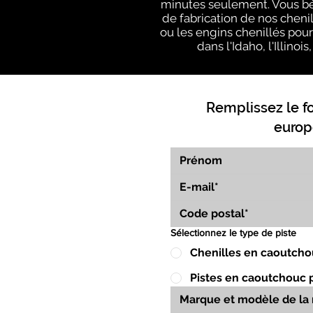
minutes seulement. Vous bé
de fabrication de nos cheni
ou les engins chenillés pour
dans l'Idaho, l'Illino
Remplissez le f
europ
Sélectionnez le type de piste
Chenilles en caoutcho
Pistes en caoutchouc 