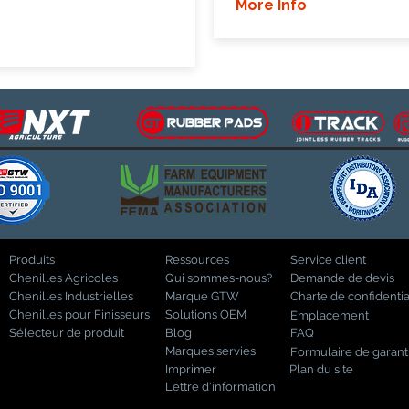
More Info
Produits
Ressources
Service client
Chenilles Agricoles
Qui sommes-nous?
Demande de devis
Chenilles Industrielles
Marque GTW
Charte de confidentia
Chenilles pour Finisseurs
Solutions OEM
Emplacement
Sélecteur de produit
Blog
FAQ
Marques servies
Formulaire de garant
Imprimer
Plan du site
Lettre d'information