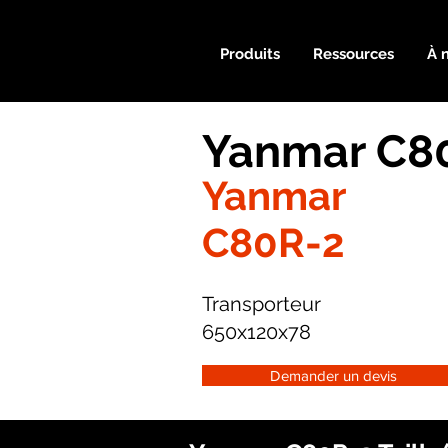
Produits
Ressources
À 
Yanmar C80
Yanmar
C80R-2
Transporteur
650x120x78
Demander un devis