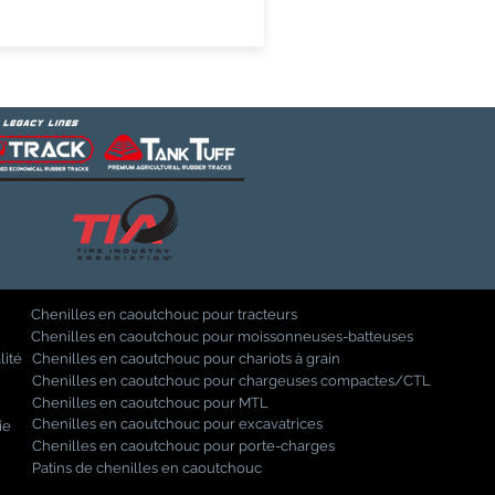
Chenilles en caoutchouc pour tracteurs
Chenilles en caoutchouc pour moissonneuses-batteuses
lité
Chenilles en caoutchouc pour chariots à grain
Chenilles en caoutchouc pour chargeuses compactes/CTL
Chenilles en caoutchouc pour MTL
Chenilles en caoutchouc pour excavatrices
ie
Chenilles en caoutchouc pour porte-charges
Patins de chenilles en caoutchouc