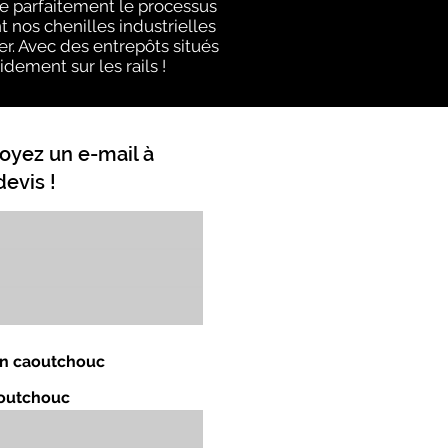
e parfaitement le processus
 nos chenilles industrielles
er. Avec des entrepôts situés
idement sur les rails !
oyez un e-mail à
evis !
 en caoutchouc
aoutchouc