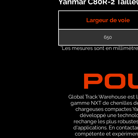
Yanmar C80R-2 Taille(
Largeur de voie
650
*Les mesures sont en millimètres
PO
Global Track Warehouse est le
gamme NXT de chenilles de r
chargeuses compactes Yanm
développé une technolog
rechange les plus robustes
d'applications. En contact
compétente et expérimenté