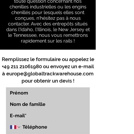
toute question concernant nos
chenilles industrielles ou les engins
chenillés pour lesquels elles sont
conçues, n'hésitez pas à nous
contacter. Avec des entrepôts situés
dans l'Idaho, l'Illinois, le New Jersey et
le Tennessee, nous vous remettrons
rapidement sur les rails !
Remplissez le formulaire ou appelez le
+49 211 21061980
ou envoyez un e-mail
à
europe@globaltrackwarehouse.com
pour obtenir un devis !