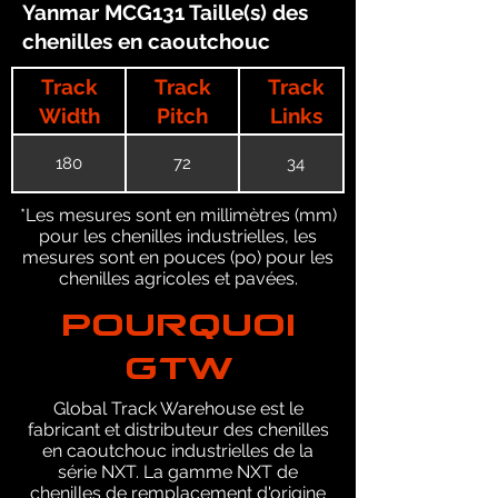
Yanmar MCG131 Taille(s) des
chenilles en caoutchouc
Track
Track
Track
Width
Pitch
Links
180
72
34
*Les mesures sont en millimètres (mm)
pour les chenilles industrielles, les
mesures sont en pouces (po) pour les
chenilles agricoles et pavées.
POURQUOI
GTW
Global Track Warehouse est le
fabricant et distributeur des chenilles
en caoutchouc industrielles de la
série NXT. La gamme NXT de
chenilles de remplacement d'origine