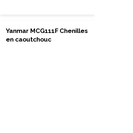
Yanmar MCG111F Chenilles
en caoutchouc
Mini-pelle
180x60x37
Yanmar
MCG111F
More Info
Yanmar MCG130 Chenilles
en caoutchouc