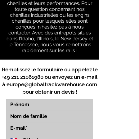
chenilles et leurs performances. Pour
toute question concernant nos
chenilles industrielles ou les engins
chenillés pour lesquels elles sont
conçues, n'hésitez pas à nous
contacter. Avec des entrepôts situés
dans l'Idaho, l'Illinois, le New Jersey et
le Tennessee, nous vous remettrons
rapidement sur les rails !
Remplissez le formulaire ou appelez le
+49 211 21061980
ou envoyez un e-mail
à
europe@globaltrackwarehouse.com
pour obtenir un devis !