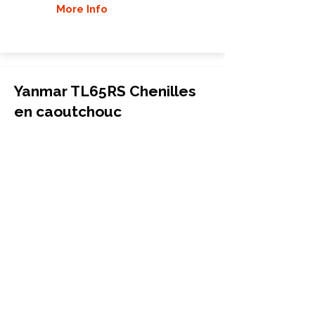
More Info
Yanmar TL65RS Chenilles
en caoutchouc
Chargeuse compacte sur chenilles
320x86x53
Yanmar
TL65RS
More Info
Yanmar TL75VS Chenilles