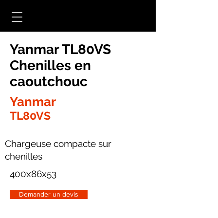
Yanmar TL80VS
Chenilles en
caoutchouc
Yanmar
TL80VS
Chargeuse compacte sur
chenilles
400x86x53
Demander un devis