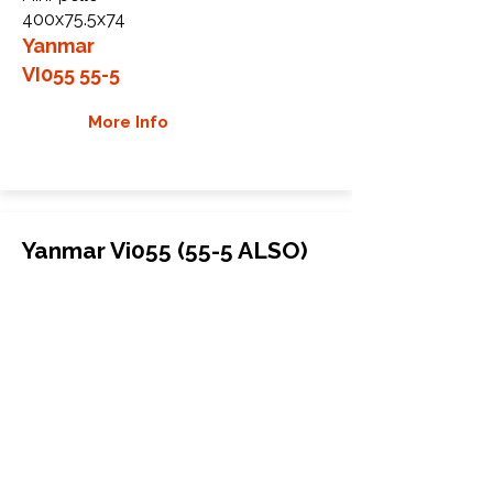
400x75.5x74
Yanmar
VI055 55-5
More Info
Yanmar Vi055 (55-5 ALSO)
Chenilles en caoutchouc
Mini-pelle
400x75.5x74
Yanmar
Vi055 (55-5 ALSO)
More Info