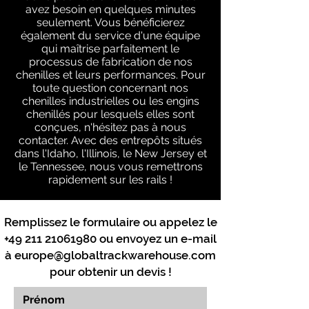
avez besoin en quelques minutes
seulement. Vous bénéficierez
également du service d'une équipe
qui maîtrise parfaitement le
processus de fabrication de nos
chenilles et leurs performances. Pour
toute question concernant nos
chenilles industrielles ou les engins
chenillés pour lesquels elles sont
conçues, n'hésitez pas à nous
contacter. Avec des entrepôts situés
dans l'Idaho, l'Illinois, le New Jersey et
le Tennessee, nous vous remettrons
rapidement sur les rails !
Remplissez le formulaire ou appelez le
+49 211 21061980
ou envoyez un e-mail
à
europe@globaltrackwarehouse.com
pour obtenir un devis !