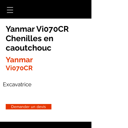
Yanmar Vi070CR
Chenilles en
caoutchouc
Yanmar
Vi070CR
Excavatrice
Demander un devis