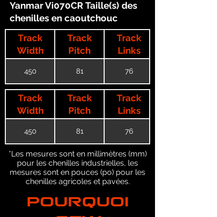
Yanmar Vi070CR Taille(s) des
chenilles en caoutchouc
Track
Track
Track
Width
Pitch
Links
450
81
76
Track
Track
Track
Width
Pitch
Links
450
81
76
*Les mesures sont en millimètres (mm)
pour les chenilles industrielles, les
mesures sont en pouces (po) pour les
chenilles agricoles et pavées.
POURQUOI
GTW