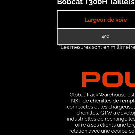
Bobcat T300H Taille(s
Largeur de voie
400
*Les mesures sont en millimètres
PO
Global Track Warehouse est 
NXT de chenilles de rempla
compactes et les chargeuses 
chenilles, GTW a dévelop
industrielles de rechange le
offre à ses clients une l
relation avec une équipe c