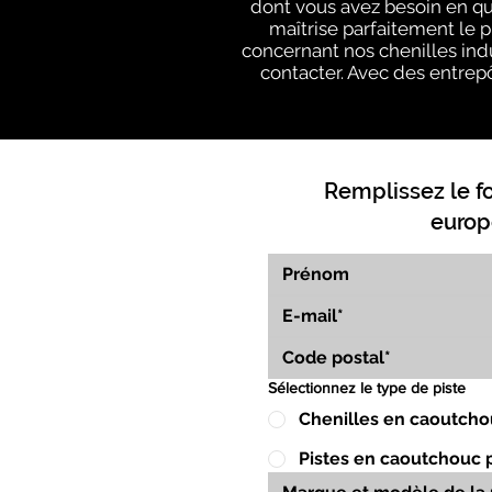
dont vous avez besoin en q
maîtrise parfaitement le 
concernant nos chenilles indu
contacter. Avec des entrepô
Remplissez le f
europ
Sélectionnez le type de piste
Chenilles en caoutcho
Pistes en caoutchouc 