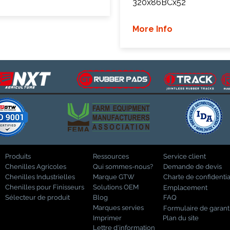
320x86BCx52
More Info
Produits
Ressources
Service client
Chenilles Agricoles
Qui sommes-nous?
Demande de devis
Chenilles Industrielles
Marque GTW
Charte de confidentia
Chenilles pour Finisseurs
Solutions OEM
Emplacement
Sélecteur de produit
Blog
FAQ
Marques servies
Formulaire de garant
Imprimer
Plan du site
Lettre d'information