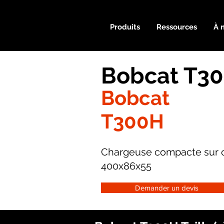
Produits
Ressources
À 
Bobcat T30
Bobcat
T300H
Chargeuse compacte sur c
400x86x55
Demander un devis