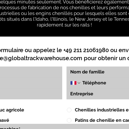
uelques minutes seulement. Vous bénéficierez également 
processus de fabrication de nos chenilles et leurs perform
strielles ou les engins chenillés pour lesquels elles sont
ts situés dans l'Idaho, l'Illinois, le New Jersey et le Ten
rapidement sur les rails !
ormulaire ou appelez le +49 211 21061980 ou env
e@globaltrackwarehouse.com
pour obtenir un d
uc agricole
Chenilles industrielles
pavé
Patins de chenille en c