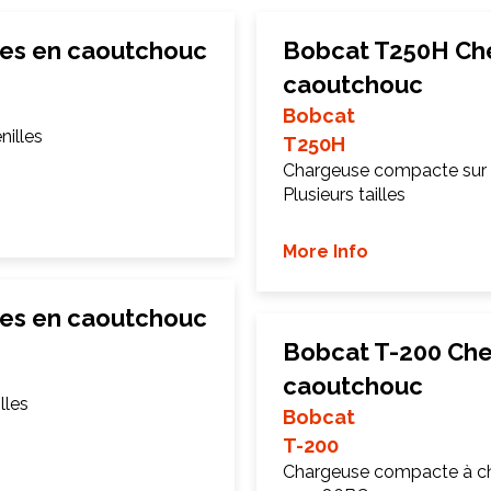
les en caoutchouc
Bobcat T250H Che
caoutchouc
Bobcat
illes
T250H
Chargeuse compacte sur 
Plusieurs tailles
More Info
les en caoutchouc
Bobcat T-200 Che
caoutchouc
lles
Bobcat
T-200
Chargeuse compacte à ch