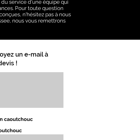
du service d'une équipe qui
ances. Pour toute question
 conçues, n'hésitez pas à nous
nessee, nous vous remettrons
oyez un e-mail à
evis !
 en caoutchouc
aoutchouc