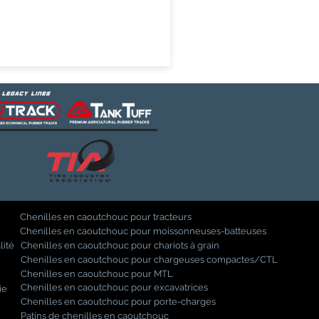
Chenilles en caoutchouc pour tracteurs
Chenilles en caoutchouc pour moissonneuses-batteuses
lité
Chenilles en caoutchouc pour chariots à grain
Chenilles en caoutchouc pour chargeuses compactes/CTL
Chenilles en caoutchouc pour MTL
Chenilles en caoutchouc pour excavatrices
ie
Chenilles en caoutchouc pour porte-charges
Patins de chenilles en caoutchouc