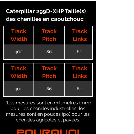
Caterpillar 299D-XHP Taille(s)
des chenilles en caoutchouc
Track
Track
Track
Width
Pitch
Links
400
86
60
Track
Track
Track
Width
Pitch
Links
400
86
60
*Les mesures sont en millimètres (mm)
pour les chenilles industrielles, les
mesures sont en pouces (po) pour les
chenilles agricoles et pavées.
POURQUOI