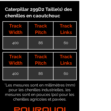
Caterpillar 299D2 Taille(s) des
chenilles en caoutchouc
Track
Track
Track
Width
Pitch
Links
400
86
60
Track
Track
Track
Width
Pitch
Links
400
86
60
*Les mesures sont en millimètres (mm)
pour les chenilles industrielles, les
mesures sont en pouces (po) pour les
chenilles agricoles et pavées.
POURQUOI