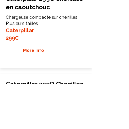
en caoutchouc
Chargeuse compacte sur chenilles
Plusieurs tailles
Caterpillar
299C
More Info
Caterpillar 299D Chenilles
en caoutchouc
Chargeuse compacte sur chenilles
Plusieurs tailles
Caterpillar
299D