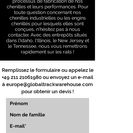
processus de fabrication de nos
chenilles et leurs performances. Pour
toute question concernant nos
chenilles industrielles ou les engins
chenillés pour lesquels elles sont
conçues, n'hésitez pas à nous
contacter. Avec des entrepôts situés
dans l'Idaho, l'Illinois, le New Jersey et
le Tennessee, nous vous remettrons
rapidement sur les rails !
Remplissez le formulaire ou appelez le
+49 211 21061980
ou envoyez un e-mail
à
europe@globaltrackwarehouse.com
pour obtenir un devis !