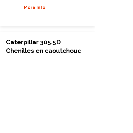
More Info
Caterpillar 305.5D
Chenilles en caoutchouc
Mini-pelle
400x72.5Wx76
Caterpillar
305.5D
More Info
Caterpillar 305.5E CR