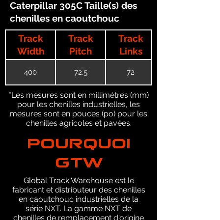
Caterpillar 305C Taille(s) des
chenilles en caoutchouc
Track
Track
Track
Width
Pitch
Links
400
72.5
72
*Les mesures sont en millimètres (mm)
pour les chenilles industrielles, les
mesures sont en pouces (po) pour les
chenilles agricoles et pavées.
POURQUOI
GTW
Global Track Warehouse est le
fabricant et distributeur des chenilles
en caoutchouc industrielles de la
série NXT. La gamme NXT de
chenilles de remplacement d'origine