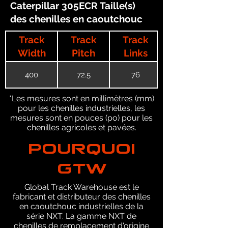
Caterpillar 305ECR Taille(s)
des chenilles en caoutchouc
Track
Track
Track
Width
Pitch
Links
400
72.5
76
*Les mesures sont en millimètres (mm)
pour les chenilles industrielles, les
mesures sont en pouces (po) pour les
chenilles agricoles et pavées.
POURQUOI
GTW
Global Track Warehouse est le
fabricant et distributeur des chenilles
en caoutchouc industrielles de la
série NXT. La gamme NXT de
chenilles de remplacement d'origine