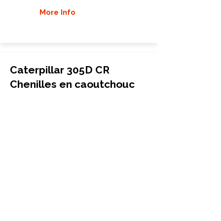
More Info
Caterpillar 305D CR
Chenilles en caoutchouc
Excavatrice
400x72.5Wx76
Caterpillar
305D CR
More Info
Caterpillar 305DCR