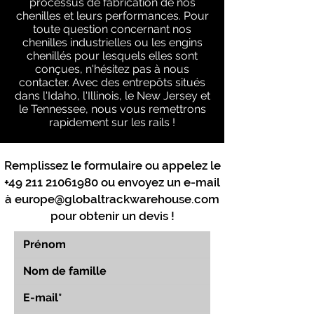
processus de fabrication de nos
chenilles et leurs performances. Pour
toute question concernant nos
chenilles industrielles ou les engins
chenillés pour lesquels elles sont
conçues, n'hésitez pas à nous
contacter. Avec des entrepôts situés
dans l'Idaho, l'Illinois, le New Jersey et
le Tennessee, nous vous remettrons
rapidement sur les rails !
Remplissez le formulaire ou appelez le
+49 211 21061980
ou envoyez un e-mail
à
europe@globaltrackwarehouse.com
pour obtenir un devis !