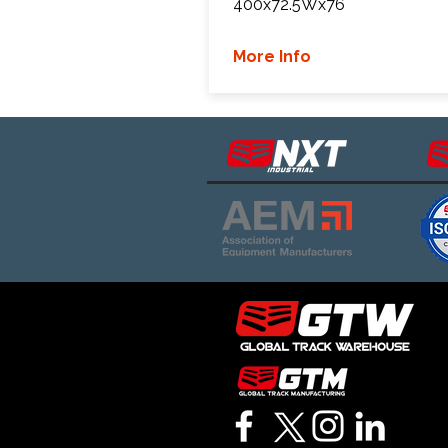
400x72.5Wx76
More Info