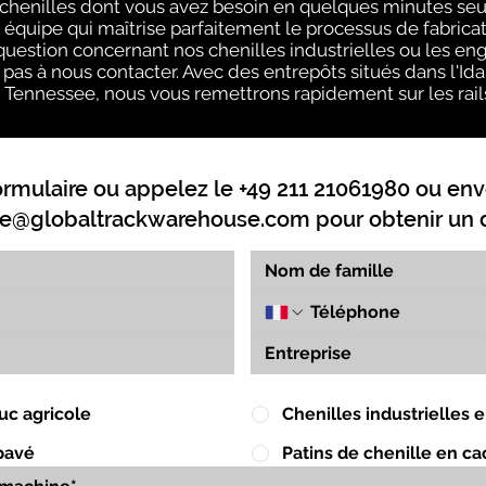
s chenilles dont vous avez besoin en quelques minutes se
quipe qui maîtrise parfaitement le processus de fabricati
uestion concernant nos chenilles industrielles ou les eng
pas à nous contacter. Avec des entrepôts situés dans l'Idaho
e Tennessee, nous vous remettrons rapidement sur les rails
ormulaire ou appelez le +49 211 21061980 ou env
e@globaltrackwarehouse.com
pour obtenir un d
uc agricole
Chenilles industrielles
pavé
Patins de chenille en c