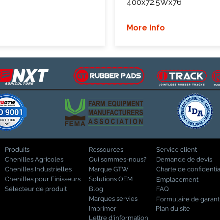
400x72.5Wx76
More Info
Produits
Ressources
Service client
Chenilles Agricoles
Qui sommes-nous?
Demande de devis
Chenilles Industrielles
Marque GTW
Charte de confidentia
Chenilles pour Finisseurs
Solutions OEM
Emplacement
Sélecteur de produit
Blog
FAQ
Marques servies
Formulaire de garant
Imprimer
Plan du site
Lettre d'information