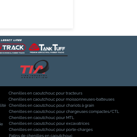
Chenilles en caoutchouc pour tracteurs
Chenilles en caoutchouc pour moissonneuses-batteuses
lité
Chenilles en caoutchouc pour chariots à grain
Chenilles en caoutchouc pour chargeuses compactes/CTL
Chenilles en caoutchouc pour MTL
Chenilles en caoutchouc pour excavatrices
ie
Chenilles en caoutchouc pour porte-charges
Patins de chenilles en caoutchouc