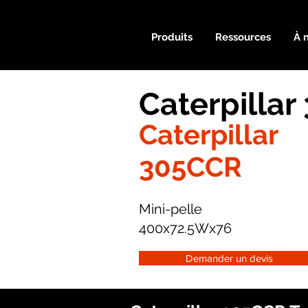
Produits
Ressources
À 
Caterpilla
Caterpillar
305CCR
Mini-pelle
400x72.5Wx76
Demander un devis