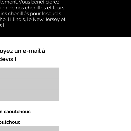
ulement. Vous bénéficierez
on de nos chenilles et leurs
ins chenillés pour lesquels
, l'Illinois, le New Jersey et
 !
oyez un e-mail à
evis !
 en caoutchouc
aoutchouc