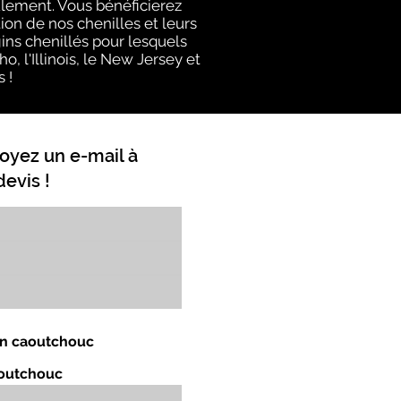
ulement. Vous bénéficierez
on de nos chenilles et leurs
ins chenillés pour lesquels
, l'Illinois, le New Jersey et
 !
oyez un e-mail à
evis !
 en caoutchouc
aoutchouc