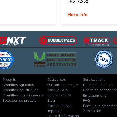
450x71x82
More Info
Produits
Ressources
Service client
Chenilles Agricoles
Qui sommes-nous?
Demande de devis
Chenilles Industrielles
Marque GTW
Charte de confidentia
Chenilles pour Finisseurs
Solutions OEM
Emplacement
Sélecteur de produit
Blog
FAQ
Marques servies
Formulaire de garant
Imprimer
Plan du site
Lettre d'information