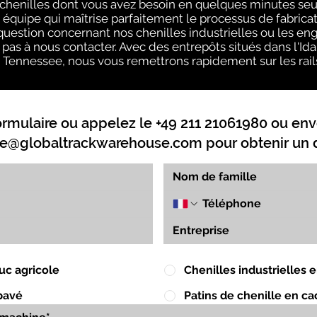
s chenilles dont vous avez besoin en quelques minutes se
quipe qui maîtrise parfaitement le processus de fabricati
uestion concernant nos chenilles industrielles ou les eng
pas à nous contacter. Avec des entrepôts situés dans l'Idaho
e Tennessee, nous vous remettrons rapidement sur les rails
ormulaire ou appelez le +49 211 21061980 ou env
e@globaltrackwarehouse.com
pour obtenir un d
uc agricole
Chenilles industrielles
pavé
Patins de chenille en c