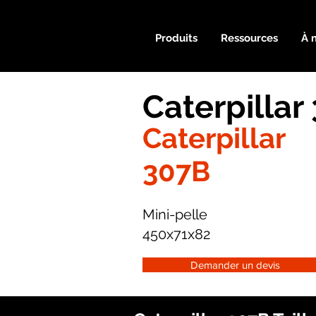
Produits
Ressources
À 
Caterpillar
Caterpillar
307B
Mini-pelle
450x71x82
Demander un devis