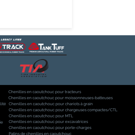
Chenilles en caoutchouc pour tracteurs
Chenilles en caoutchouc pour moissonneuses-batteuses
lité
Chenilles en caoutchouc pour chariots à grain
Chenilles en caoutchouc pour chargeuses compactes/CTL
Chenilles en caoutchouc pour MTL
Chenilles en caoutchouc pour excavatrices
ie
Chenilles en caoutchouc pour porte-charges
Patins de chenilles en caoutchouc