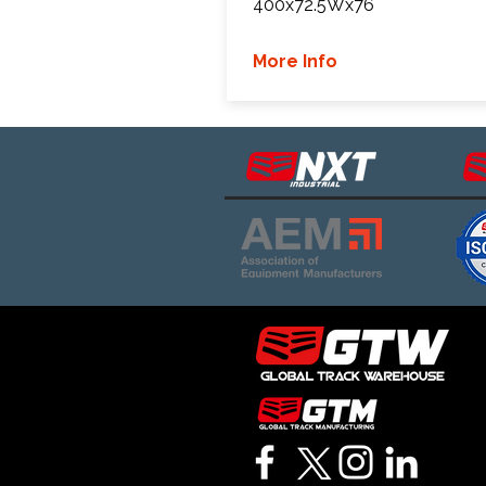
400x72.5Wx76
More Info