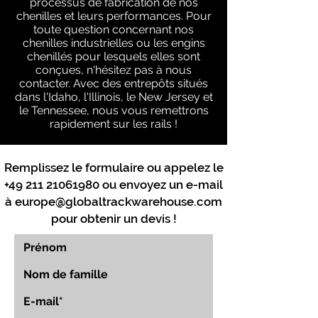
processus de fabrication de nos
chenilles et leurs performances. Pour
toute question concernant nos
chenilles industrielles ou les engins
chenillés pour lesquels elles sont
conçues, n'hésitez pas à nous
contacter. Avec des entrepôts situés
dans l'Idaho, l'Illinois, le New Jersey et
le Tennessee, nous vous remettrons
rapidement sur les rails !
Remplissez le formulaire ou appelez le
+49 211 21061980
ou envoyez un e-mail
à
europe@globaltrackwarehouse.com
pour obtenir un devis !