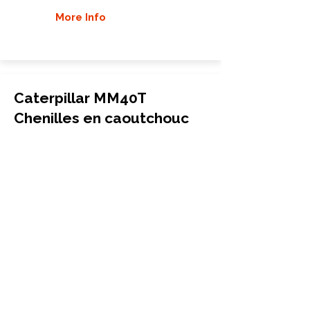
More Info
Caterpillar MM40T
Chenilles en caoutchouc
400x72.5Wx72
Caterpillar
MM40T
More Info
Caterpillar MM45 Chenilles