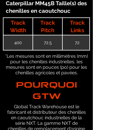
Caterpillar MM45B Taille(s) des
chenilles en caoutchouc
Track
Track
Track
Width
Pitch
Links
400
72.5
72
*Les mesures sont en millimètres (mm)
pour les chenilles industrielles, les
mesures sont en pouces (po) pour les
chenilles agricoles et pavées.
POURQUOI
GTW
Global Track Warehouse est le
fabricant et distributeur des chenilles
en caoutchouc industrielles de la
série NXT. La gamme NXT de
chenilles de remplacement d'origine