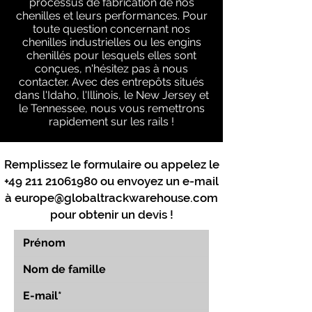
processus de fabrication de nos
chenilles et leurs performances. Pour
toute question concernant nos
chenilles industrielles ou les engins
chenillés pour lesquels elles sont
conçues, n'hésitez pas à nous
contacter. Avec des entrepôts situés
dans l'Idaho, l'Illinois, le New Jersey et
le Tennessee, nous vous remettrons
rapidement sur les rails !
Remplissez le formulaire ou appelez le
+49 211 21061980
ou envoyez un e-mail
à
europe@globaltrackwarehouse.com
pour obtenir un devis !