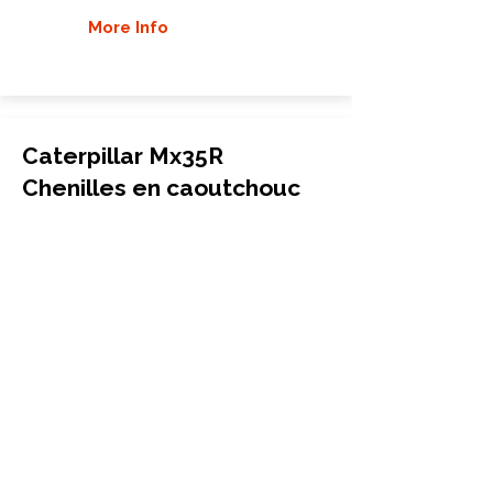
More Info
Caterpillar Mx35R
Chenilles en caoutchouc
Mini-pelle
320x100x43
Caterpillar
Mx35R
More Info
Caterpillar Mx15 Chenilles