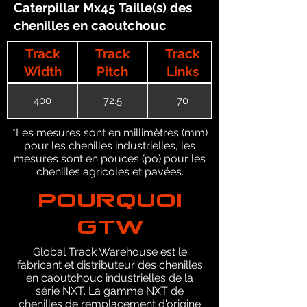
Caterpillar Mx45 Taille(s) des
chenilles en caoutchouc
Track
Track
Track
Width
Pitch
Links
400
72.5
70
*Les mesures sont en millimètres (mm)
pour les chenilles industrielles, les
mesures sont en pouces (po) pour les
chenilles agricoles et pavées.
POURQUOI
GTW
Global Track Warehouse est le
fabricant et distributeur des chenilles
en caoutchouc industrielles de la
série NXT. La gamme NXT de
chenilles de remplacement d'origine