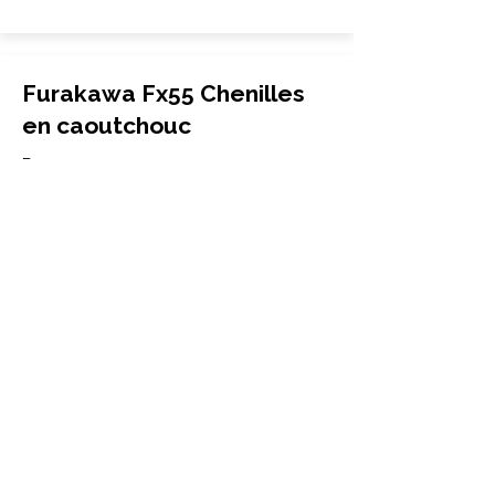
Furakawa Fx55 Chenilles
en caoutchouc
Percer
400x72.5Wx76
Furakawa
Fx55
More Info
Furakawa Fx033 Chenilles
en caoutchouc
Percer