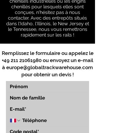
chenilles industrielles ou les engins
chenillés pour lesquels elles sont
conçues, n'hésitez pas à nous
contacter. Avec des entrepôts situés
dans l'Idaho, l'Illinois, le New Jersey et
le Tennessee, nous vous remettrons
rapidement sur les rails !
Remplissez le formulaire ou appelez le
+49 211 21061980
ou envoyez un e-mail
à
europe@globaltrackwarehouse.com
pour obtenir un devis !