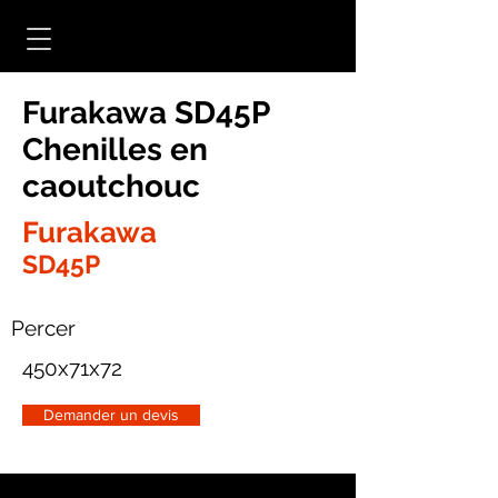
Furakawa SD45P
Chenilles en
caoutchouc
Furakawa
SD45P
Percer
450x71x72
Demander un devis