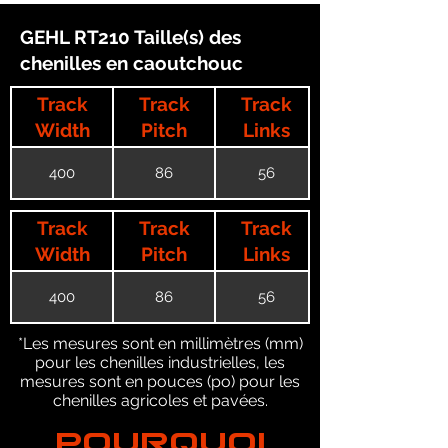
GEHL RT210 Taille(s) des
chenilles en caoutchouc
Track
Track
Track
Width
Pitch
Links
400
86
56
Track
Track
Track
Width
Pitch
Links
400
86
56
*Les mesures sont en millimètres (mm)
pour les chenilles industrielles, les
mesures sont en pouces (po) pour les
chenilles agricoles et pavées.
POURQUOI