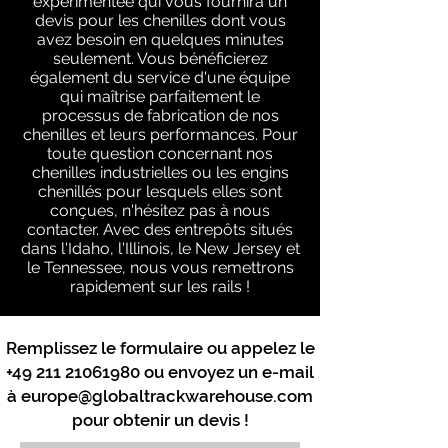
expérimentée qui vous fournira un
devis pour les chenilles dont vous
avez besoin en quelques minutes
seulement. Vous bénéficierez
également du service d'une équipe
qui maîtrise parfaitement le
processus de fabrication de nos
chenilles et leurs performances. Pour
toute question concernant nos
chenilles industrielles ou les engins
chenillés pour lesquels elles sont
conçues, n'hésitez pas à nous
contacter. Avec des entrepôts situés
dans l'Idaho, l'Illinois, le New Jersey et
le Tennessee, nous vous remettrons
rapidement sur les rails !
Remplissez le formulaire ou appelez le
+49 211 21061980
ou envoyez un e-mail
à
europe@globaltrackwarehouse.com
pour obtenir un devis !