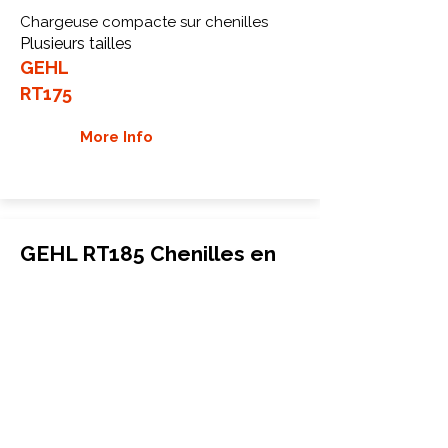
Chargeuse compacte sur chenilles
Plusieurs tailles
GEHL
RT175
More Info
GEHL RT185 Chenilles en
caoutchouc
Chargeuse compacte sur chenilles
Plusieurs tailles
GEHL
RT185
More Info