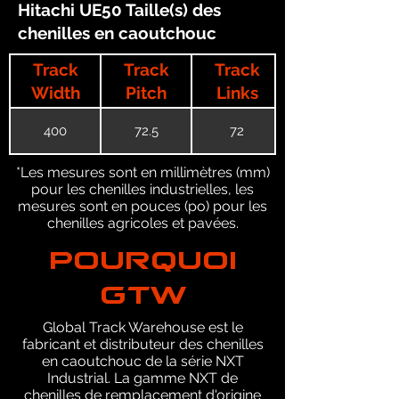
Hitachi UE50 Taille(s) des
chenilles en caoutchouc
Track
Track
Track
Width
Pitch
Links
400
72.5
72
*Les mesures sont en millimètres (mm)
pour les chenilles industrielles, les
mesures sont en pouces (po) pour les
chenilles agricoles et pavées.
POURQUOI
GTW
Global Track Warehouse est le
fabricant et distributeur des chenilles
en caoutchouc de la série NXT
Industrial. La gamme NXT de
chenilles de remplacement d'origine