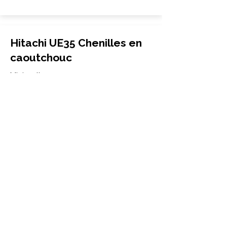
Hitachi UE35 Chenilles en
caoutchouc
Mini-pelle
300x52.5Wx88
Hitachi
UE35
More Info
Hitachi UE30 Chenilles en
caoutchouc
Mini-pelle