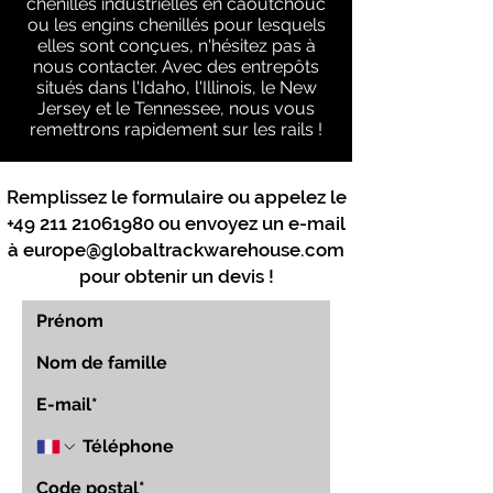
chenilles industrielles en caoutchouc
ou les engins chenillés pour lesquels
elles sont conçues, n'hésitez pas à
nous contacter. Avec des entrepôts
situés dans l'Idaho, l'Illinois, le New
Jersey et le Tennessee, nous vous
remettrons rapidement sur les rails !
Remplissez le formulaire ou appelez le
+49 211 21061980
ou envoyez un e-mail
à
europe@globaltrackwarehouse.com
pour obtenir un devis !