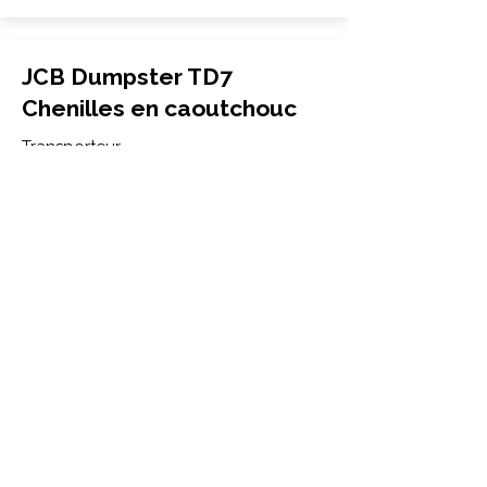
JCB Dumpster TD7
Chenilles en caoutchouc
Transporteur
180x72x35
JCB
Dumpster TD7
More Info
JCB JCB MICRO Chenilles
en caoutchouc
Mini-pelle