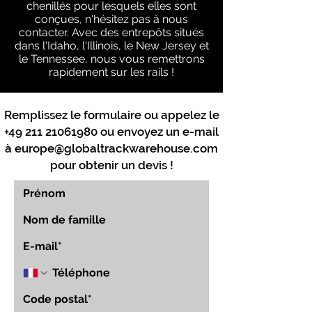
chenillés pour lesquels elles sont
conçues, n'hésitez pas à nous
contacter. Avec des entrepôts situés
dans l'Idaho, l'Illinois, le New Jersey et
le Tennessee, nous vous remettrons
rapidement sur les rails !
Remplissez le formulaire ou appelez le
+49 211 21061980
ou envoyez un e-mail
à
europe@globaltrackwarehouse.com
pour obtenir un devis !