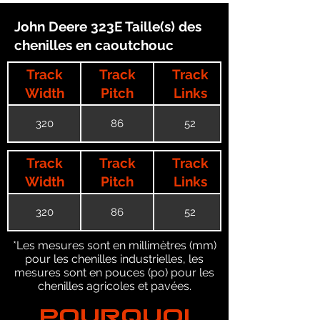
John Deere 323E Taille(s) des
chenilles en caoutchouc
Track
Track
Track
Width
Pitch
Links
320
86
52
Track
Track
Track
Width
Pitch
Links
320
86
52
*Les mesures sont en millimètres (mm)
pour les chenilles industrielles, les
mesures sont en pouces (po) pour les
chenilles agricoles et pavées.
POURQUOI