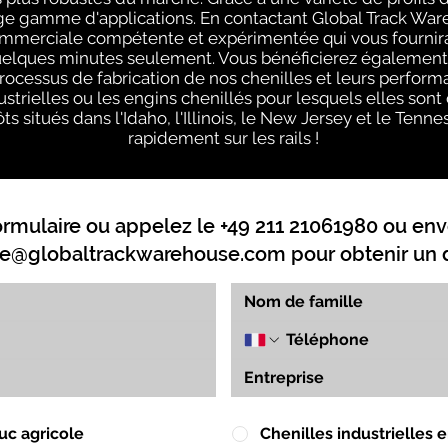
arge gamme d'applications. En contactant Global Track Wa
ommerciale compétente et expérimentée qui vous fournira 
uelques minutes seulement. Vous bénéficierez également 
processus de fabrication de nos chenilles et leurs perform
strielles ou les engins chenillés pour lesquels elles sont
ts situés dans l'Idaho, l'Illinois, le New Jersey et le Ten
rapidement sur les rails !
ormulaire ou appelez le +49 211 21061980 ou env
e@globaltrackwarehouse.com
pour obtenir un d
uc agricole
Chenilles industrielles