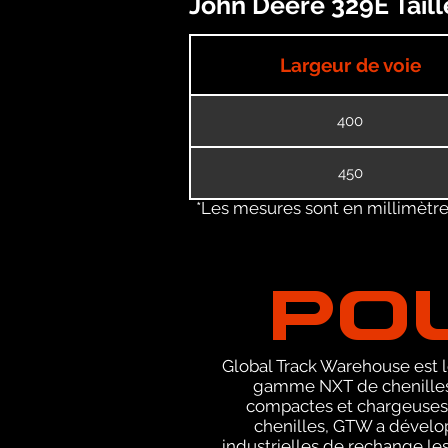
John Deere 329E Taill
Largeur de voie
400
450
*Les mesures sont en millimètres
PO
Global Track Warehouse est le
gamme NXT de chenilles 
compactes et chargeuses s
chenilles, GTW a dévelop
industrielles de rechange le