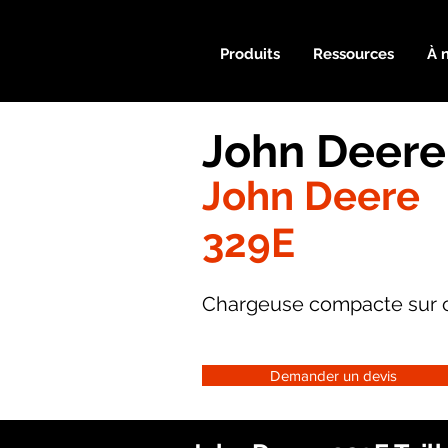
Produits
Ressources
À 
John Deere
John Deere
329E
Chargeuse compacte sur c
Demander un devis