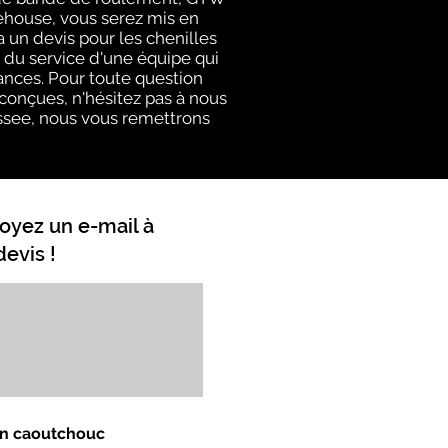
rehouse, vous serez mis en
un devis pour les chenilles
du service d'une équipe qui
ances. Pour toute question
 conçues, n'hésitez pas à nous
nessee, nous vous remettrons
oyez un e-mail à
evis !
 en caoutchouc