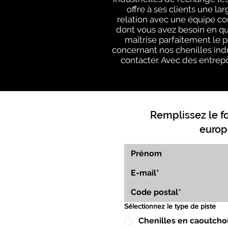
offre à ses clients une l
relation avec une équipe c
dont vous avez besoin en q
maîtrise parfaitement le 
concernant nos chenilles indu
contacter. Avec des entrepô
Remplissez le f
europ
Sélectionnez le type de piste
Chenilles en caoutcho