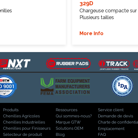
329D
illes
Chargeuse compacte sur 
Plusieurs tailles
More Info
Produits
Ressources
Service client
Chenilles Agricoles
Qui sommes-nous?
Demande de devis
Chenilles Industrielles
Marque GTW
Charte de confidentia
Chenilles pour Finisseurs
Solutions OEM
Emplacement
Sélecteur de produit
Blog
FAQ