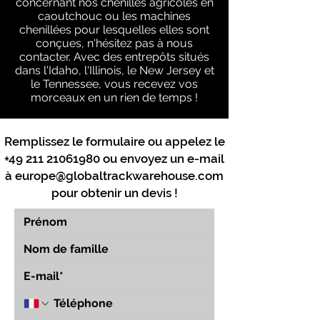
concernant nos chenilles agricoles en
caoutchouc ou les machines
chenillées pour lesquelles elles sont
conçues, n'hésitez pas à nous
contacter. Avec des entrepôts situés
dans l'Idaho, l'Illinois, le New Jersey et
le Tennessee, vous recevez vos
morceaux en un rien de temps !
Remplissez le formulaire ou appelez le
+49 211 21061980
ou envoyez un e-mail
à
europe@globaltrackwarehouse.com
pour obtenir un devis !