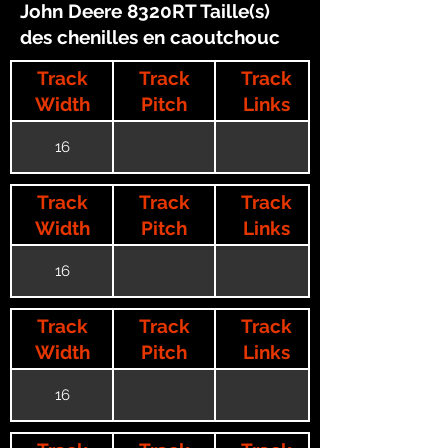
John Deere 8320RT Taille(s)
des chenilles en caoutchouc
Track
Track
Track
Width
Pitch
Links
16
Track
Track
Track
Width
Pitch
Links
16
Track
Track
Track
Width
Pitch
Links
16