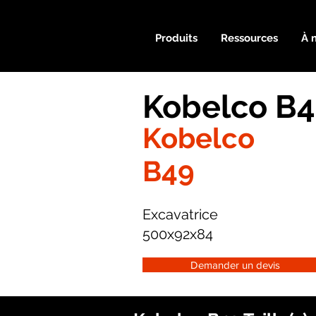
Produits
Ressources
À 
Kobelco B4
Kobelco
B49
Excavatrice
500x92x84
Demander un devis