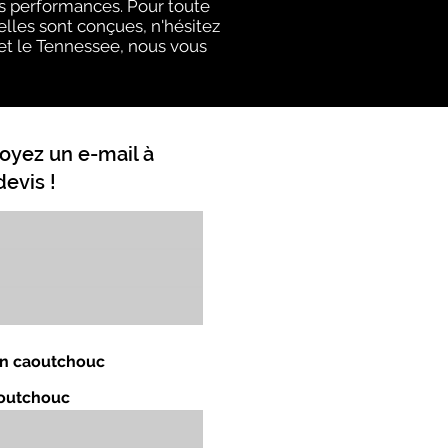
rs performances. Pour toute
elles sont conçues, n'hésitez
y et le Tennessee, nous vous
oyez un e-mail à
evis !
 en caoutchouc
aoutchouc