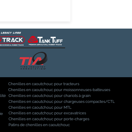
Chenilles en caoutchouc pour tracteurs
Chenilles en caoutchouc pour moissonneuses-batteuses
lité
Chenilles en caoutchouc pour chariots à grain
Chenilles en caoutchouc pour chargeuses compactes/CTL
Chenilles en caoutchouc pour MTL
Chenilles en caoutchouc pour excavatrices
ie
Chenilles en caoutchouc pour porte-charges
Patins de chenilles en caoutchouc