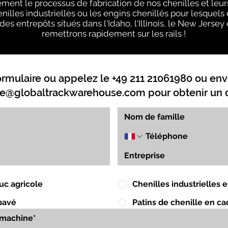
tement le processus de fabrication de nos chenilles et leu
illes industrielles ou les engins chenillés pour lesquels 
des entrepôts situés dans l'Idaho, l'Illinois, le New Jerse
remettrons rapidement sur les rails !
ormulaire ou appelez le +49 211 21061980 ou env
e@globaltrackwarehouse.com
pour obtenir un d
uc agricole
Chenilles industrielles
pavé
Patins de chenille en c