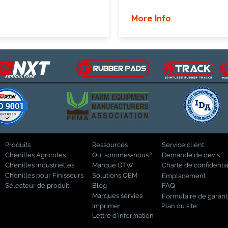
More Info
Produits
Ressources
Service client
Chenilles Agricoles
Qui sommes-nous?
Demande de devis
Chenilles Industrielles
Marque GTW
Charte de confidentia
Chenilles pour Finisseurs
Solutions OEM
Emplacement
Sélecteur de produit
Blog
FAQ
Marques servies
Formulaire de garant
Imprimer
Plan du site
Lettre d'information