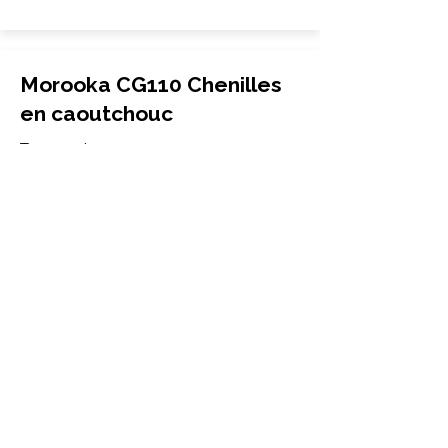
Morooka CG110 Chenilles
en caoutchouc
Transporteur
850x150x66
Morooka
CG110
More Info
Morooka CG35 Chenilles
en caoutchouc
Transporteur