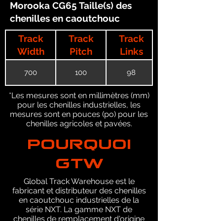
Morooka CG65 Taille(s) des
chenilles en caoutchouc
Track
Track
Track
Width
Pitch
Links
700
100
98
*Les mesures sont en millimètres (mm)
pour les chenilles industrielles, les
mesures sont en pouces (po) pour les
chenilles agricoles et pavées.
POURQUOI
GTW
Global Track Warehouse est le
fabricant et distributeur des chenilles
en caoutchouc industrielles de la
série NXT. La gamme NXT de
chenilles de remplacement d'origine