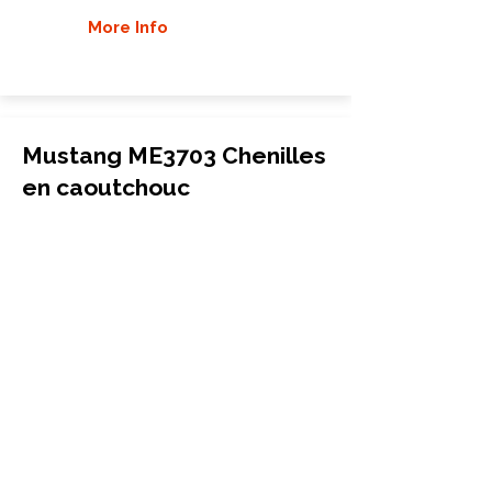
More Info
Mustang ME3703 Chenilles
en caoutchouc
Mini-pelle
300x52.5Wx84
Mustang
ME3703
More Info
Mustang ME3803 Chenilles