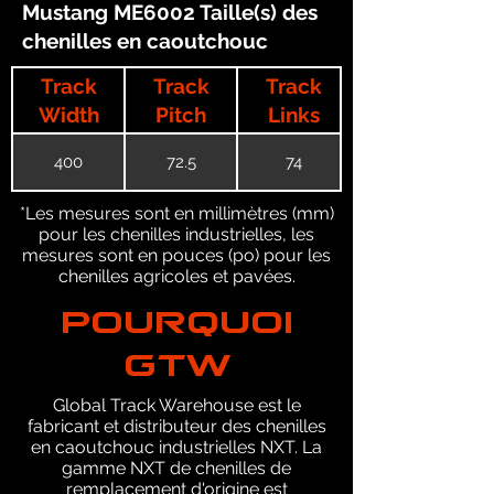
Mustang ME6002 Taille(s) des
chenilles en caoutchouc
Track
Track
Track
Width
Pitch
Links
400
72.5
74
*Les mesures sont en millimètres (mm)
pour les chenilles industrielles, les
mesures sont en pouces (po) pour les
chenilles agricoles et pavées.
POURQUOI
GTW
Global Track Warehouse est le
fabricant et distributeur des chenilles
en caoutchouc industrielles NXT. La
gamme NXT de chenilles de
remplacement d'origine est