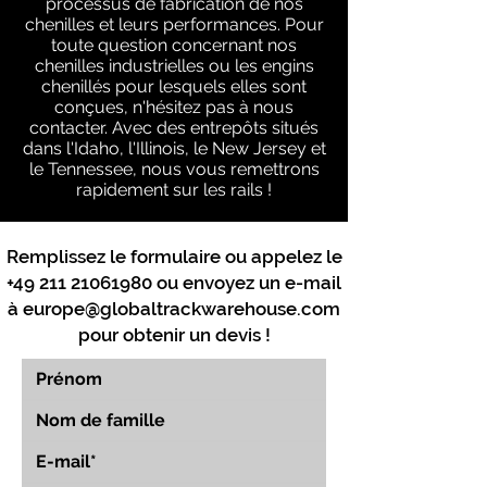
processus de fabrication de nos
chenilles et leurs performances. Pour
toute question concernant nos
chenilles industrielles ou les engins
chenillés pour lesquels elles sont
conçues, n'hésitez pas à nous
contacter. Avec des entrepôts situés
dans l'Idaho, l'Illinois, le New Jersey et
le Tennessee, nous vous remettrons
rapidement sur les rails !
Remplissez le formulaire ou appelez le
+49 211 21061980
ou envoyez un e-mail
à
europe@globaltrackwarehouse.com
pour obtenir un devis !