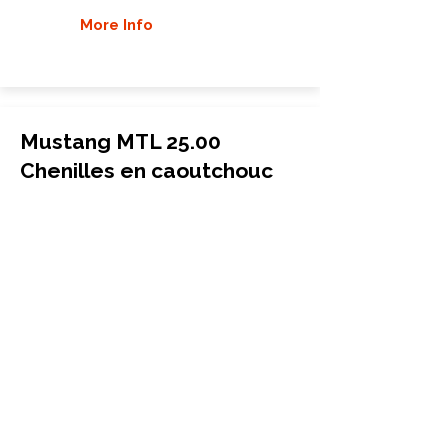
More Info
Mustang MTL 25.00
Chenilles en caoutchouc
chargeuse compacte
450x102x51
Mustang
MTL 25.00
More Info
Mustang MTL 312.00