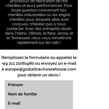
processus de fabrication de nos
chenilles et leurs performances. Pour
toute question concernant nos
chenilles industrielles ou les engins
chenillés pour lesquels elles sont
conçues, n'hésitez pas à nous
contacter. Avec des entrepôts situés
dans l'Idaho, l'Illinois, le New Jersey et
le Tennessee, nous vous remettrons
rapidement sur les rails !
Remplissez le formulaire ou appelez le
+49 211 21061980
ou envoyez un e-mail
à
europe@globaltrackwarehouse.com
pour obtenir un devis !