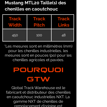
Mustang MTL20 Taille(s) des
chenilles en caoutchouc
Track
Track
Track
Width
Pitch
Links
450
100
48
*Les mesures sont en millimètres (mm)
pour les chenilles industrielles, les
mesures sont en pouces (po) pour les
chenilles agricoles et pavées.
POURQUOI
GTW
Global Track Warehouse est le
fabricant et distributeur des chenilles
en caoutchouc industrielles NXT. La
gamme NXT de chenilles de
remplacement d'origine est