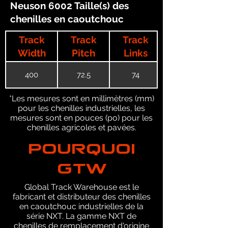
Neuson 6002 Taille(s) des
chenilles en caoutchouc
Track
Track
Track
Width
Pitch
Links
400
72.5
74
*Les mesures sont en millimètres (mm)
pour les chenilles industrielles, les
mesures sont en pouces (po) pour les
chenilles agricoles et pavées.
POURQUOI
GTW
Global Track Warehouse est le
fabricant et distributeur des chenilles
en caoutchouc industrielles de la
série NXT. La gamme NXT de
chenilles de remplacement d'origine