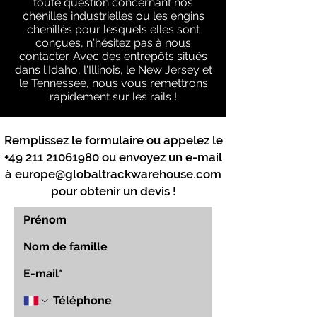
toute question concernant nos
chenilles industrielles ou les engins
chenillés pour lesquels elles sont
conçues, n'hésitez pas à nous
contacter. Avec des entrepôts situés
dans l'Idaho, l'Illinois, le New Jersey et
le Tennessee, nous vous remettrons
rapidement sur les rails !
Remplissez le formulaire ou appelez le
+49 211 21061980
ou envoyez un e-mail
à
europe@globaltrackwarehouse.com
pour obtenir un devis !