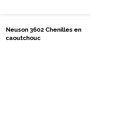
Neuson 3602 Chenilles en
caoutchouc
Excavatrice
300x52.5Nx80
Neuson
3602
More Info
Neuson 3703 Chenilles en
caoutchouc