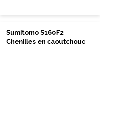
Sumitomo S160F2
Chenilles en caoutchouc
Mini-pelle
450x71x82
Sumitomo
S160F2
More Info
Sumitomo S160E Chenilles
en caoutchouc