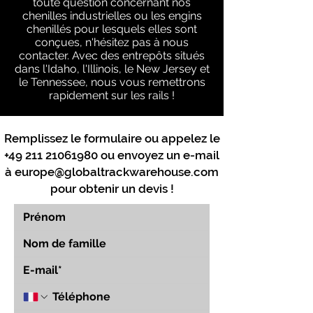
toute question concernant nos
chenilles industrielles ou les engins
chenillés pour lesquels elles sont
conçues, n'hésitez pas à nous
contacter. Avec des entrepôts situés
dans l'Idaho, l'Illinois, le New Jersey et
le Tennessee, nous vous remettrons
rapidement sur les rails !
Remplissez le formulaire ou appelez le
+49 211 21061980
ou envoyez un e-mail
à
europe@globaltrackwarehouse.com
pour obtenir un devis !