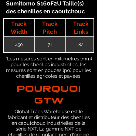
Sumitomo S160F2U Taille(s)
des chenilles en caoutchouc
Track
Track
Track
Width
Pitch
Links
450
71
82
*Les mesures sont en millimètres (mm)
pour les chenilles industrielles, les
mesures sont en pouces (po) pour les
chenilles agricoles et pavées.
POURQUOI
GTW
Global Track Warehouse est le
fabricant et distributeur des chenilles
en caoutchouc industrielles de la
série NXT. La gamme NXT de
chenilles de remplacement d'origine