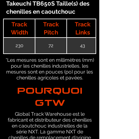
Takeuchi TB650S Taille(s) des
chenilles en caoutchouc
Track
Track
Track
Width
Pitch
Links
230
72
43
*Les mesures sont en millimètres (mm)
pour les chenilles industrielles, les
mesures sont en pouces (po) pour les
chenilles agricoles et pavées.
POURQUOI
GTW
Global Track Warehouse est le
fabricant et distributeur des chenilles
en caoutchouc industrielles de la
série NXT. La gamme NXT de
chenilles de remplacement d'origine