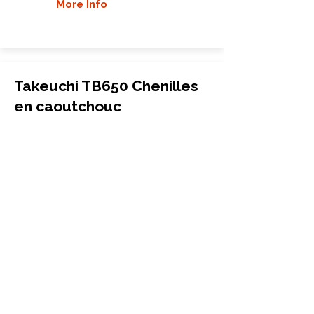
More Info
Takeuchi TB650 Chenilles
en caoutchouc
Mini-pelle
230x72x43
Takeuchi
TB650
More Info
Takeuchi TB650B Chenilles
en caoutchouc