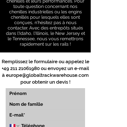
chenilles et leurs performances. Pour
toute question concernant nos
chenilles industrielles ou les engins
chenillés pour lesquels elles sont
conçues, n'hésitez pas à nous
contacter. Avec des entrepôts situés
dans l'Idaho, l'Illinois, le New Jersey et
le Tennessee, nous vous remettrons
rapidement sur les rails !
Remplissez le formulaire ou appelez le
+49 211 21061980
ou envoyez un e-mail
à
europe@globaltrackwarehouse.com
pour obtenir un devis !