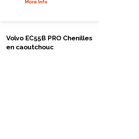
More Info
Volvo EC55B PRO Chenilles
en caoutchouc
Mini-pelle
400x72.5Wx74
Volvo
EC55B PRO
More Info
Volvo EC55C Chenilles en
caoutchouc