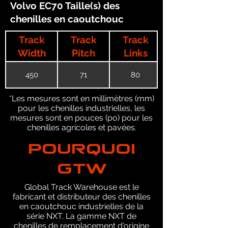
Volvo EC70 Taille(s) des
chenilles en caoutchouc
Track
Track
Track
Width
Pitch
Links
450
71
80
*Les mesures sont en millimètres (mm)
pour les chenilles industrielles, les
mesures sont en pouces (po) pour les
chenilles agricoles et pavées.
POURQUOI
GTW
Global Track Warehouse est le
fabricant et distributeur des chenilles
en caoutchouc industrielles de la
série NXT. La gamme NXT de
chenilles de remplacement d'origine