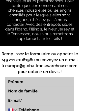
chenilles et leurs performances. Pour
toute question concernant nos
chenilles industrielles ou les engins
chenillés pour lesquels elles sont
conçues, n'hésitez pas à nous
contacter. Avec des entrepôts situés
dans l'Idaho, l'Illinois, le New Jersey et
le Tennessee, nous vous remettrons
rapidement sur les rails !
Remplissez le formulaire ou appelez le
+49 211 21061980
ou envoyez un e-mail
à
europe@globaltrackwarehouse.com
pour obtenir un devis !