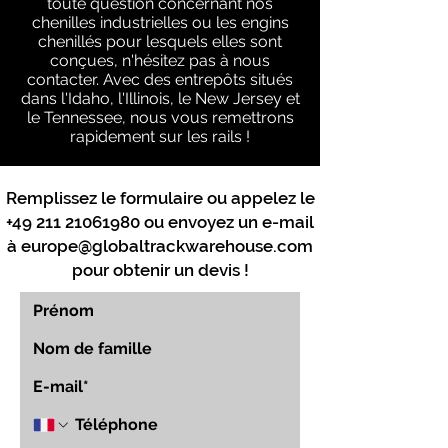
toute question concernant nos
chenilles industrielles ou les engins
chenillés pour lesquels elles sont
conçues, n'hésitez pas à nous
contacter. Avec des entrepôts situés
dans l'Idaho, l'Illinois, le New Jersey et
le Tennessee, nous vous remettrons
rapidement sur les rails !
Remplissez le formulaire ou appelez le
+49 211 21061980
ou envoyez un e-mail
à
europe@globaltrackwarehouse.com
pour obtenir un devis !