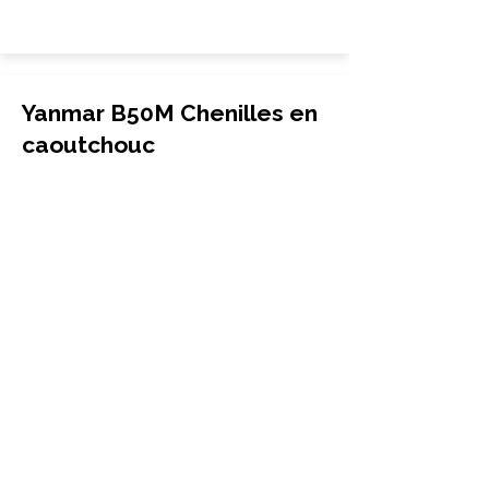
Yanmar B50M Chenilles en
caoutchouc
Excavatrice
400x72.5Yx72
Yanmar
B50M
More Info
Yanmar B50V Chenilles en
caoutchouc