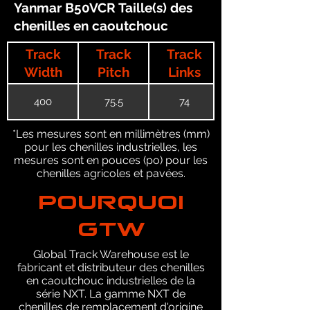
Yanmar B50VCR Taille(s) des
chenilles en caoutchouc
Track
Track
Track
Width
Pitch
Links
400
75.5
74
*Les mesures sont en millimètres (mm)
pour les chenilles industrielles, les
mesures sont en pouces (po) pour les
chenilles agricoles et pavées.
POURQUOI
GTW
Global Track Warehouse est le
fabricant et distributeur des chenilles
en caoutchouc industrielles de la
série NXT. La gamme NXT de
chenilles de remplacement d'origine