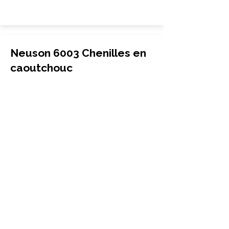
Neuson 6003 Chenilles en
caoutchouc
Transporteur
400x72.5Wx74
Neuson
6003
More Info
Neuson 6004 Chenilles en
caoutchouc