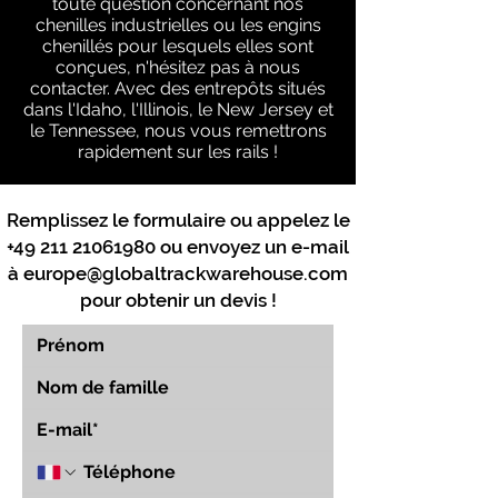
toute question concernant nos
chenilles industrielles ou les engins
chenillés pour lesquels elles sont
conçues, n'hésitez pas à nous
contacter. Avec des entrepôts situés
dans l'Idaho, l'Illinois, le New Jersey et
le Tennessee, nous vous remettrons
rapidement sur les rails !
Remplissez le formulaire ou appelez le
+49 211 21061980
ou envoyez un e-mail
à
europe@globaltrackwarehouse.com
pour obtenir un devis !