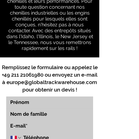
chenilles et leurs performances. Pour
toute question concernant nos
chenilles industrielles ou les engins
chenillés pour lesquels elles sont
conçues, n'hésitez pas à nous
contacter. Avec des entrepôts situés
dans l'Idaho, l'Illinois, le New Jersey et
le Tennessee, nous vous remettrons
rapidement sur les rails !
Remplissez le formulaire ou appelez le
+49 211 21061980
ou envoyez un e-mail
à
europe@globaltrackwarehouse.com
pour obtenir un devis !