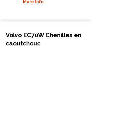
More Info
Volvo EC70W Chenilles en
caoutchouc
Mini-pelle
450x71x80
Volvo
EC70W
More Info
Volvo EC88 Chenilles en
caoutchouc