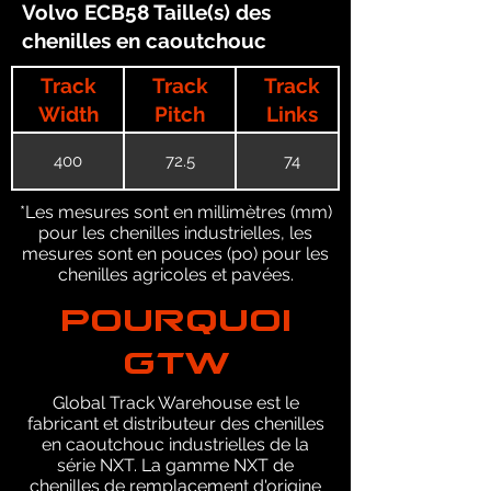
Volvo ECB58 Taille(s) des
chenilles en caoutchouc
Track
Track
Track
Width
Pitch
Links
400
72.5
74
*Les mesures sont en millimètres (mm)
pour les chenilles industrielles, les
mesures sont en pouces (po) pour les
chenilles agricoles et pavées.
POURQUOI
GTW
Global Track Warehouse est le
fabricant et distributeur des chenilles
en caoutchouc industrielles de la
série NXT. La gamme NXT de
chenilles de remplacement d'origine